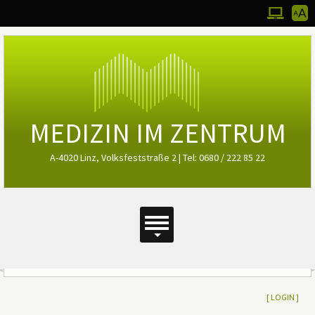
Werkz
Zum Desktop
Bedie
MEDIZIN IM ZENTRUM
A-4020 Linz, Volksfeststraße 2 | Tel: 0680 / 222 85 22
Hauptmenü
Hauptmenü
Ergänzende Inhalte (oben)
[
LOGIN ]